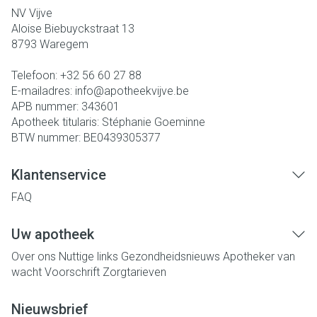
NV Vijve
Aloise Biebuyckstraat 13
8793
Waregem
Telefoon:
+32 56 60 27 88
E-mailadres:
info@
apotheekvijve.be
APB nummer:
343601
Apotheek titularis:
Stéphanie Goeminne
BTW nummer:
BE0439305377
Klantenservice
FAQ
Uw apotheek
Over ons
Nuttige links
Gezondheidsnieuws
Apotheker van
wacht
Voorschrift
Zorgtarieven
Nieuwsbrief