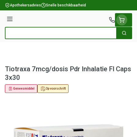
Ga naar de inhoud
Apothekersadvies
Snelle beschikbaarheid
Menu
Zoek
Product, merk, categorie...
Tiotraxa 7mcg/dosis Pdr Inhalatie Fl Caps
3x30
Geneesmiddel
Op voorschrift