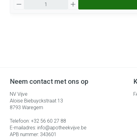
Aantal
Neem contact met ons op
K
NV Vijve
F
Aloise Biebuyckstraat 13
8793
Waregem
Telefoon:
+32 56 60 27 88
E-mailadres:
info@
apotheekvijve.be
APB nummer:
343601