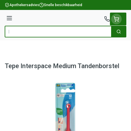
Ga naar de inhoud
Apothekersadvies
Snelle beschikbaarheid
Menu
Zoek
Product, merk, categorie...
Tepe Interspace Medium Tandenborstel