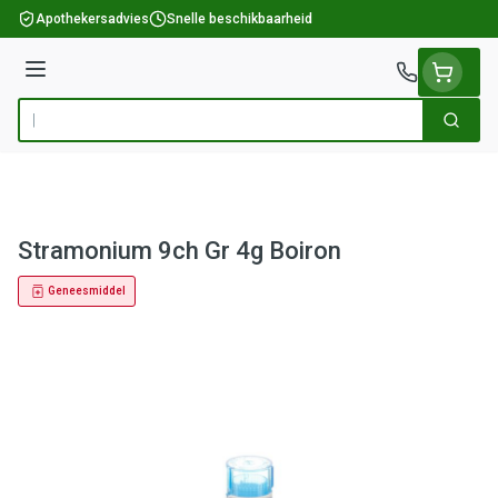
Ga naar de inhoud
Apothekersadvies
Snelle beschikbaarheid
Menu
Zoek
Product, merk, categorie...
Stramonium 9ch Gr 4g Boiron
Geneesmiddel