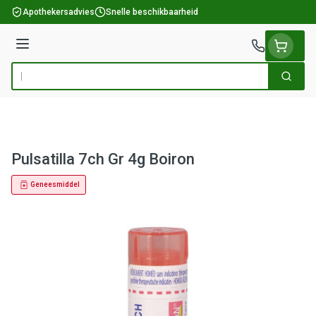
Ga naar de inhoud
Apothekersadvies
Snelle beschikbaarheid
Menu
Zoek
Product, merk, categorie...
Pulsatilla 7ch Gr 4g Boiron
Geneesmiddel