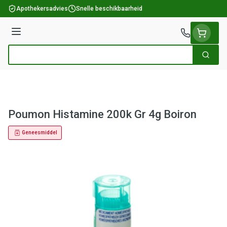
Ga naar de inhoud
Apothekersadvies
Snelle beschikbaarheid
Menu
Zoek
Product, merk, categorie...
Poumon Histamine 200k Gr 4g Boiron
Geneesmiddel