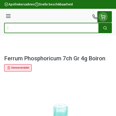
Ga naar de inhoud
Apothekersadvies
Snelle beschikbaarheid
Menu
Zoek
Product, merk, categorie...
Ferrum Phosphoricum 7ch Gr 4g Boiron
Geneesmiddel