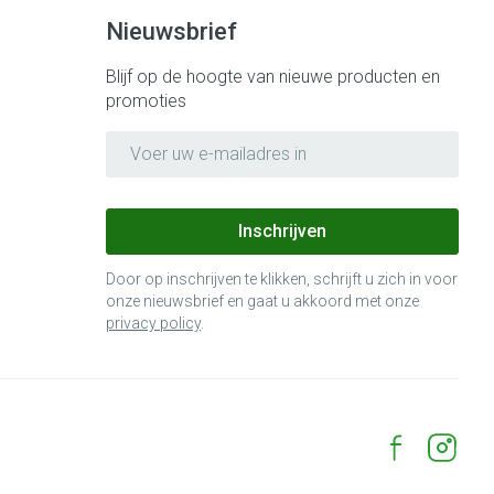
Bed
Nieuwsbrief
ng zon
Doorliggen - decubitis
ie
Urinewegen
Blijf op de hoogte van nieuwe producten en
Toon meer
promoties
E-mail adres
id, spanning
Stoppen met roken
 en intieme
 Orthopedie -
Gezichtsreiniging -
Instrumenten
che verbanden
ontschminken
Inschrijven
 anticonceptie
Reinigingsmelk, - crème, -olie
Anti tumor middelen
en gel
Door op inschrijven te klikken, schrijft u zich in voor
n
onze nieuwsbrief en gaat u akkoord met onze
Tonic - lotion
orging
privacy policy
.
Anesthesie
Micellair water
t
Specifiek voor de ogen
ie
Diverse geneesmiddelen
Toon meer