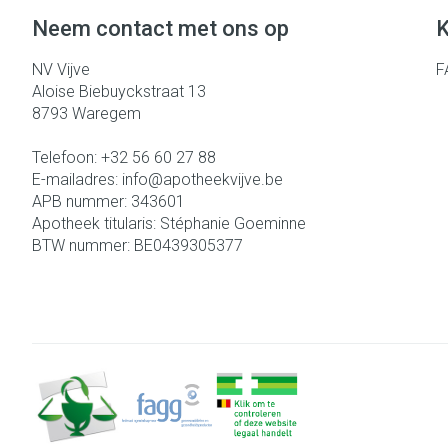
Eelt
Neem contact met ons op
K
Zuurstof
Eksteroog - lik
Ademhalingsst
NV Vijve
F
Toon meer
Aloise Biebuyckstraat 13
8793
Waregem
Spieren en gew
Telefoon:
+32 56 60 27 88
Specifiek voor
Naalden en spu
E-mailadres:
info@
apotheekvijve.be
APB nummer:
343601
Lichaamsverzor
Spuiten
Infecties
Apotheek titularis:
Stéphanie Goeminne
Deodorant
Oplossing voor i
BTW nummer:
BE0439305377
Gezichtsverzor
Naalden
Luizen
Naalden voor in
pennaalden
Toon meer
Diagnostica
Haar
Pillendozen en