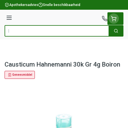
Ga naar de inhoud
Apothekersadvies
Snelle beschikbaarheid
Menu
Zoek
Product, merk, categorie...
Causticum Hahnemanni 30k Gr 4g Boiron
Geneesmiddel