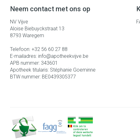
Eelt
Neem contact met ons op
K
Zuurstof
Eksteroog - lik
Ademhalingsst
NV Vijve
F
Toon meer
Aloise Biebuyckstraat 13
8793
Waregem
Spieren en gew
Telefoon:
+32 56 60 27 88
Specifiek voor
Naalden en spu
E-mailadres:
info@
apotheekvijve.be
APB nummer:
343601
Lichaamsverzor
Spuiten
Infecties
Apotheek titularis:
Stéphanie Goeminne
Deodorant
Oplossing voor i
BTW nummer:
BE0439305377
Gezichtsverzor
Naalden
Luizen
Naalden voor in
pennaalden
Toon meer
Diagnostica
Haar
Pillendozen en