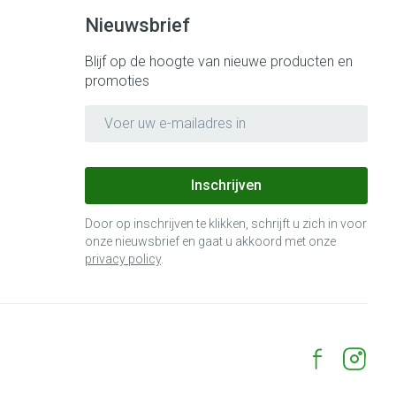
Bed
Nieuwsbrief
ng zon
Doorliggen - decubitis
ie
Urinewegen
Blijf op de hoogte van nieuwe producten en
Toon meer
promoties
E-mail adres
id, spanning
Stoppen met roken
 en intieme
 Orthopedie -
Gezichtsreiniging -
Instrumenten
che verbanden
ontschminken
Inschrijven
 anticonceptie
Reinigingsmelk, - crème, -olie
Anti tumor middelen
en gel
Door op inschrijven te klikken, schrijft u zich in voor
n
onze nieuwsbrief en gaat u akkoord met onze
Tonic - lotion
orging
privacy policy
.
Anesthesie
Micellair water
t
Specifiek voor de ogen
ie
Diverse geneesmiddelen
Toon meer