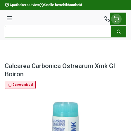
Ga naar de inhoud
Apothekersadvies
Snelle beschikbaarheid
Menu
Zoek
Product, merk, categorie...
Calcarea Carbonica Ostrearum Xmk Gl
Boiron
Geneesmiddel