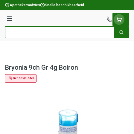
Ga naar de inhoud
Apothekersadvies
Snelle beschikbaarheid
Menu
Zoek
Product, merk, categorie...
Bryonia 9ch Gr 4g Boiron
Geneesmiddel