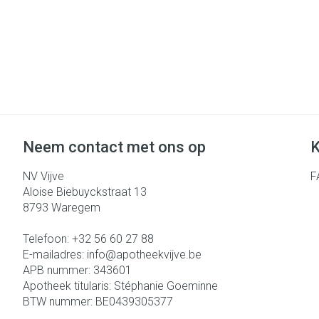
Neem contact met ons op
K
NV Vijve
F
Aloise Biebuyckstraat 13
8793
Waregem
Telefoon:
+32 56 60 27 88
E-mailadres:
info@
apotheekvijve.be
APB nummer:
343601
Apotheek titularis:
Stéphanie Goeminne
BTW nummer:
BE0439305377