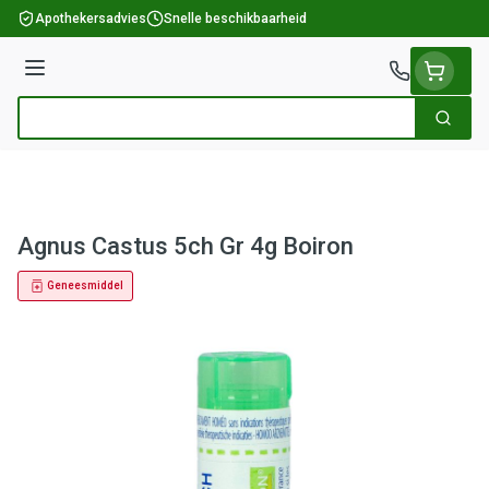
Ga naar de inhoud
Apothekersadvies
Snelle beschikbaarheid
Menu
Zoek
Product, merk, categorie...
Agnus Castus 5ch Gr 4g Boiron
Geneesmiddel