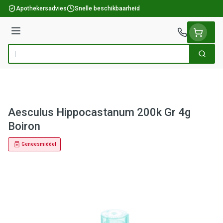
Ga naar de inhoud
Apothekersadvies
Snelle beschikbaarheid
Menu
Zoek
Product, merk, categorie...
Aesculus Hippocastanum 200k Gr 4g
Boiron
Geneesmiddel