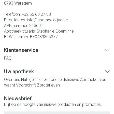
8793
Waregem
Telefoon:
+32 56 60 27 88
E-mailadres:
info@
apotheekvijve.be
APB nummer:
343601
Apotheek titularis:
Stéphanie Goeminne
BTW nummer:
BE0439305377
Klantenservice
FAQ
Uw apotheek
Over ons
Nuttige links
Gezondheidsnieuws
Apotheker van
wacht
Voorschrift
Zorgtarieven
Nieuwsbrief
Blijf op de hoogte van nieuwe producten en promoties
E-mail adres