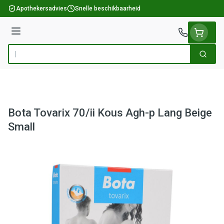
Ga naar de inhoud
Apothekersadvies
Snelle beschikbaarheid
Menu
Zoek
Product, merk, categorie...
Bota Tovarix 70/ii Kous Agh-p Lang Beige
Small