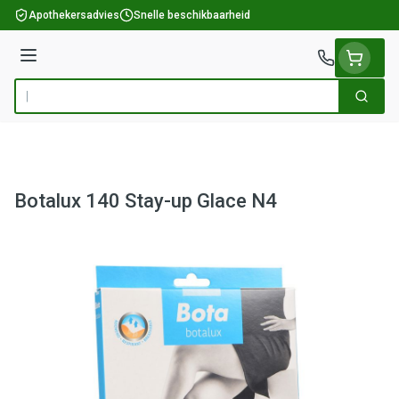
Ga naar de inhoud
Apothekersadvies
Snelle beschikbaarheid
Menu
Zoek
Product, merk, categorie...
Botalux 140 Stay-up Glace N4