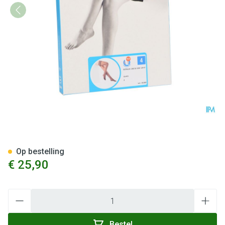
Botalux 140 Stay-up Glace N4
Op bestelling
€ 25,90
Aantal
Bestel