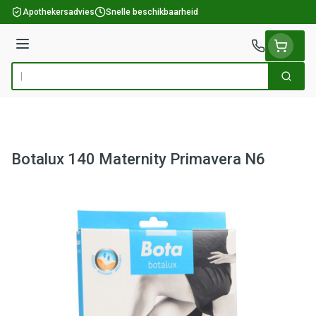
Ga naar de inhoud
Apothekersadvies
Snelle beschikbaarheid
Menu
Zoek
Product, merk, categorie...
Botalux 140 Maternity Primavera N6