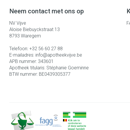
Neem contact met ons op
K
NV Vijve
F
Aloise Biebuyckstraat 13
8793
Waregem
Telefoon:
+32 56 60 27 88
E-mailadres:
info@
apotheekvijve.be
APB nummer:
343601
Apotheek titularis:
Stéphanie Goeminne
BTW nummer:
BE0439305377