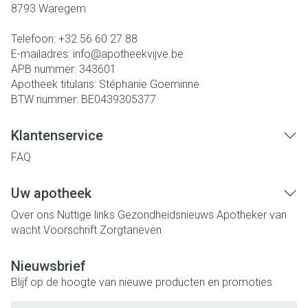
8793
Waregem
Telefoon:
+32 56 60 27 88
E-mailadres:
info@
apotheekvijve.be
APB nummer:
343601
Apotheek titularis:
Stéphanie Goeminne
BTW nummer:
BE0439305377
Klantenservice
FAQ
Uw apotheek
Over ons
Nuttige links
Gezondheidsnieuws
Apotheker van
wacht
Voorschrift
Zorgtarieven
Nieuwsbrief
Blijf op de hoogte van nieuwe producten en promoties
E-mail adres