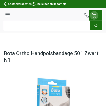
Ga naar de inhoud
Apothekersadvies
Snelle beschikbaarheid
Menu
Zoek
Product, merk, categorie...
Bota Ortho Handpolsbandage 501 Zwart
N1