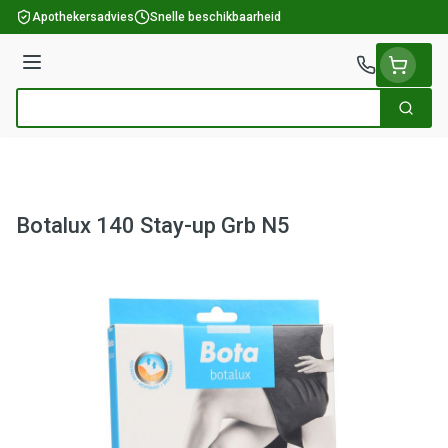
Ga naar de inhoud
Apothekersadvies
Snelle beschikbaarheid
Menu
Zoek
Product, merk, categorie...
Botalux 140 Stay-up Grb N5