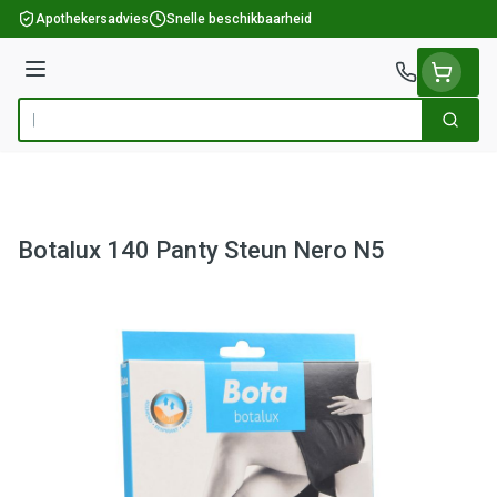
Ga naar de inhoud
Apothekersadvies
Snelle beschikbaarheid
Menu
Zoek
Product, merk, categorie...
Botalux 140 Panty Steun Nero N5