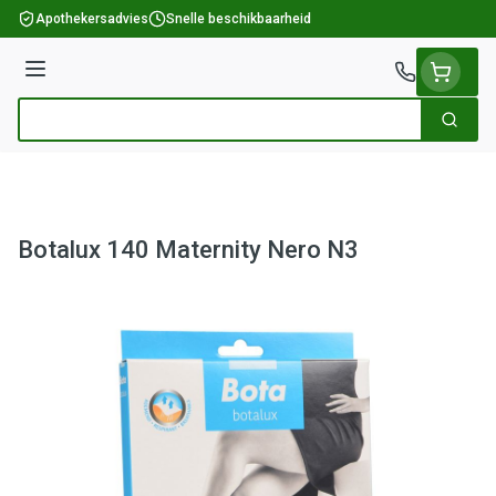
Ga naar de inhoud
Apothekersadvies
Snelle beschikbaarheid
Menu
Zoek
Product, merk, categorie...
Botalux 140 Maternity Nero N3