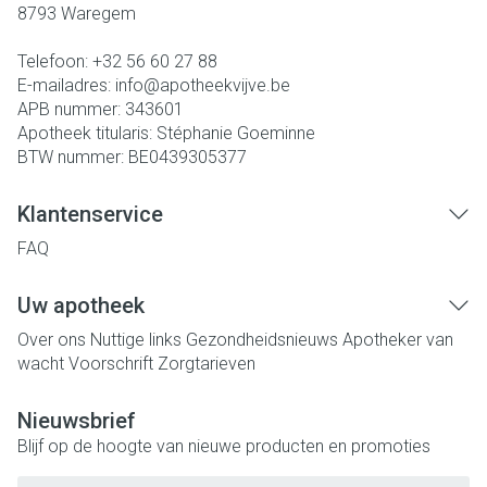
8793
Waregem
Telefoon:
+32 56 60 27 88
E-mailadres:
info@
apotheekvijve.be
APB nummer:
343601
Apotheek titularis:
Stéphanie Goeminne
BTW nummer:
BE0439305377
Klantenservice
FAQ
Uw apotheek
Over ons
Nuttige links
Gezondheidsnieuws
Apotheker van
wacht
Voorschrift
Zorgtarieven
Nieuwsbrief
Blijf op de hoogte van nieuwe producten en promoties
E-mail adres