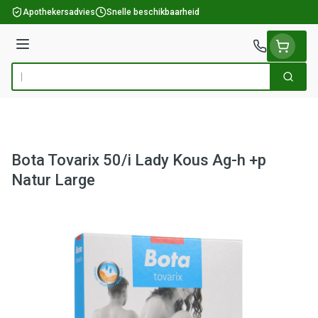
Ga naar de inhoud
Apothekersadvies
Snelle beschikbaarheid
Menu
Zoek
Product, merk, categorie...
Bota Tovarix 50/i Lady Kous Ag-h +p
Natur Large