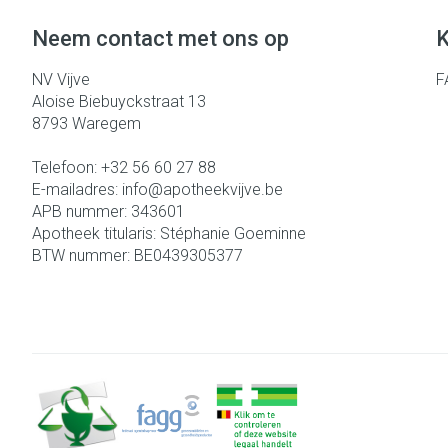
Neem contact met ons op
K
NV Vijve
F
Aloise Biebuyckstraat 13
8793
Waregem
Telefoon:
+32 56 60 27 88
E-mailadres:
info@
apotheekvijve.be
APB nummer:
343601
Apotheek titularis:
Stéphanie Goeminne
BTW nummer:
BE0439305377