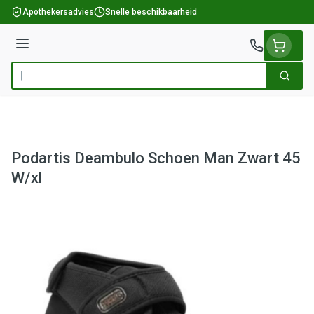
Ga naar de inhoud
Apothekersadvies
Snelle beschikbaarheid
Menu
Zoek
Product, merk, categorie...
Podartis Deambulo Schoen Man Zwart 45
W/xl