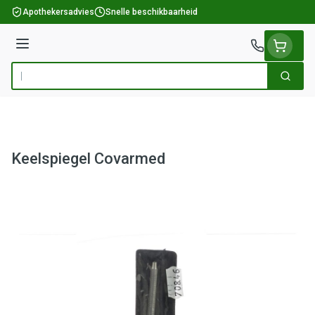
Ga naar de inhoud
Apothekersadvies
Snelle beschikbaarheid
Menu
Zoek
Product, merk, categorie...
Keelspiegel Covarmed