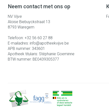
Neem contact met ons op
K
NV Vijve
F
Aloise Biebuyckstraat 13
8793
Waregem
Telefoon:
+32 56 60 27 88
E-mailadres:
info@
apotheekvijve.be
APB nummer:
343601
Apotheek titularis:
Stéphanie Goeminne
BTW nummer:
BE0439305377