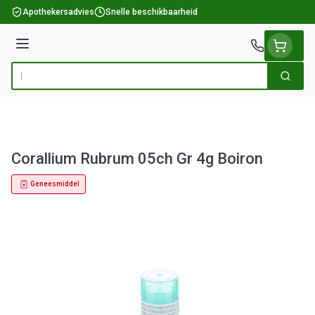
Ga naar de inhoud
Apothekersadvies
Snelle beschikbaarheid
Menu
Zoek
Product, merk, categorie...
Corallium Rubrum 05ch Gr 4g Boiron
Geneesmiddel