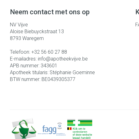
Neem contact met ons op
K
NV Vijve
F
Aloise Biebuyckstraat 13
8793
Waregem
Telefoon:
+32 56 60 27 88
E-mailadres:
info@
apotheekvijve.be
APB nummer:
343601
Apotheek titularis:
Stéphanie Goeminne
BTW nummer:
BE0439305377