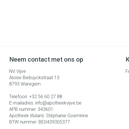
Neem contact met ons op
K
NV Vijve
F
Aloise Biebuyckstraat 13
8793
Waregem
Telefoon:
+32 56 60 27 88
E-mailadres:
info@
apotheekvijve.be
APB nummer:
343601
Apotheek titularis:
Stéphanie Goeminne
BTW nummer:
BE0439305377