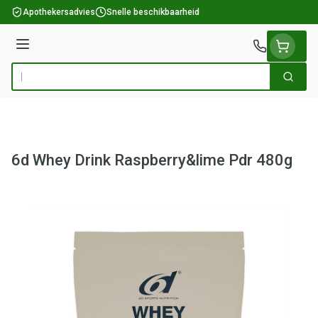
Ga naar de inhoud
Apothekersadvies
Snelle beschikbaarheid
Menu
Zoek
Product, merk, categorie...
6d Whey Drink Raspberry&lime Pdr 480g