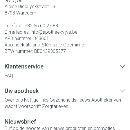
NV Vijve
Aloise Biebuyckstraat 13
8793
Waregem
Telefoon:
+32 56 60 27 88
E-mailadres:
info@
apotheekvijve.be
APB nummer:
343601
Apotheek titularis:
Stéphanie Goeminne
BTW nummer:
BE0439305377
Klantenservice
FAQ
Uw apotheek
Over ons
Nuttige links
Gezondheidsnieuws
Apotheker van
wacht
Voorschrift
Zorgtarieven
Nieuwsbrief
Blijf op de hoogte van nieuwe producten en promoties