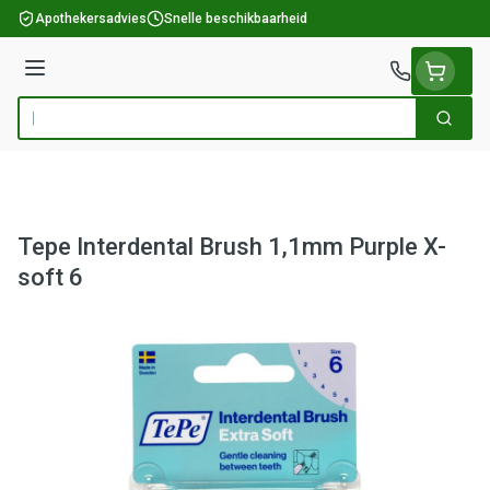
Ga naar de inhoud
Apothekersadvies
Snelle beschikbaarheid
Menu
Zoek
Product, merk, categorie...
Tepe Interdental Brush 1,1mm Purple X-
soft 6