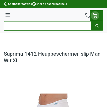
Ga naar de inhoud
Apothekersadvies
Snelle beschikbaarheid
Menu
Zoek
Product, merk, categorie...
Suprima 1412 Heupbeschermer-slip Man
Wit Xl