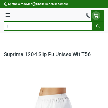
Ga naar de inhoud
Apothekersadvies
Snelle beschikbaarheid
Menu
Zoek
Product, merk, categorie...
Suprima 1204 Slip Pu Unisex Wit T56