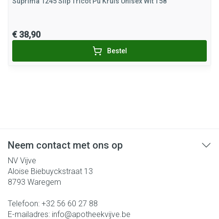
Suprima 1245 Slip Tricot Pu Kruis Unisex Wit T58
€ 38,90
Bestel
Neem contact met ons op
NV Vijve
Aloise Biebuyckstraat 13
8793
Waregem
Telefoon:
+32 56 60 27 88
E-mailadres:
info@
apotheekvijve.be