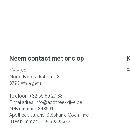
Neem contact met ons op
K
NV Vijve
F
Aloise Biebuyckstraat 13
8793
Waregem
Telefoon:
+32 56 60 27 88
E-mailadres:
info@
apotheekvijve.be
APB nummer:
343601
Apotheek titularis:
Stéphanie Goeminne
BTW nummer:
BE0439305377