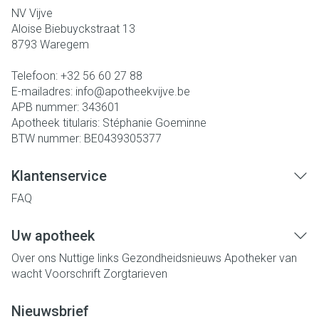
NV Vijve
Aloise Biebuyckstraat 13
8793
Waregem
Telefoon:
+32 56 60 27 88
E-mailadres:
info@
apotheekvijve.be
APB nummer:
343601
Apotheek titularis:
Stéphanie Goeminne
BTW nummer:
BE0439305377
Klantenservice
FAQ
Uw apotheek
Over ons
Nuttige links
Gezondheidsnieuws
Apotheker van
wacht
Voorschrift
Zorgtarieven
Nieuwsbrief