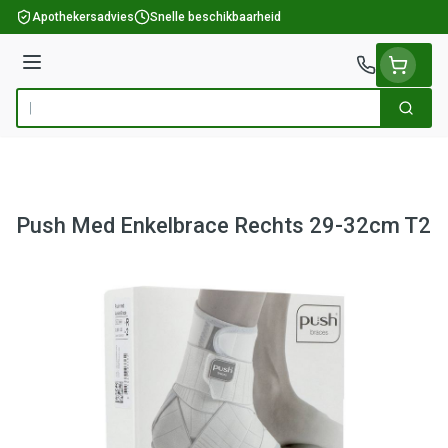
Ga naar de inhoud
Apothekersadvies
Snelle beschikbaarheid
Menu
Zoek
Product, merk, categorie...
Push Med Enkelbrace Rechts 29-32cm T2