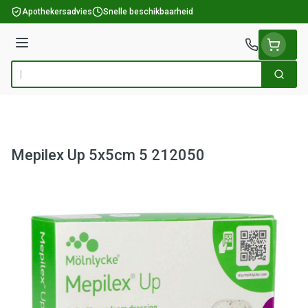
Ga naar de inhoud
Apothekersadvies
Snelle beschikbaarheid
Menu
Zoek
Product, merk, categorie...
Mepilex Up 5x5cm 5 212050