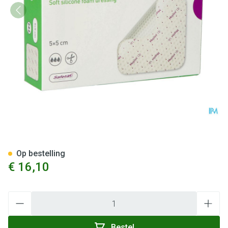
Mepilex Up 5x5cm 5 212050
Op bestelling
€ 16,10
Aantal
Bestel