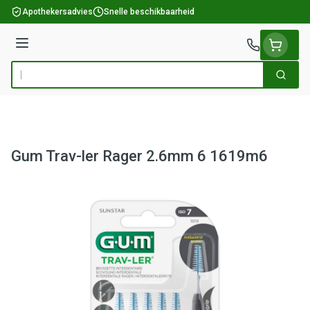
Ga naar de inhoud
Apothekersadvies
Snelle beschikbaarheid
Menu
Zoek
Product, merk, categorie...
Gum Trav-ler Rager 2.6mm 6 1619m6