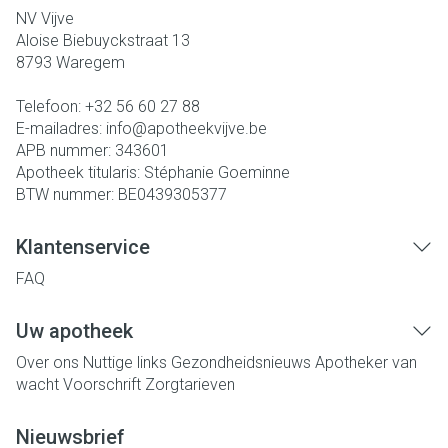
NV Vijve
Aloise Biebuyckstraat 13
8793
Waregem
Telefoon:
+32 56 60 27 88
E-mailadres:
info@
apotheekvijve.be
APB nummer:
343601
Apotheek titularis:
Stéphanie Goeminne
BTW nummer:
BE0439305377
Klantenservice
FAQ
Uw apotheek
Over ons
Nuttige links
Gezondheidsnieuws
Apotheker van
wacht
Voorschrift
Zorgtarieven
Nieuwsbrief