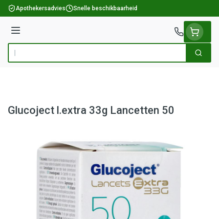
Ga naar de inhoud
Apothekersadvies
Snelle beschikbaarheid
Menu
Zoek
Product, merk, categorie...
Glucoject l.extra 33g Lancetten 50