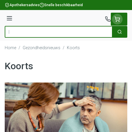
Ga naar de inhoud
Apothekersadvies
Snelle beschikbaarheid
Menu
Zoek
Product, merk, categorie...
Home
/
Gezondheidsnieuws
/
Koorts
Koorts