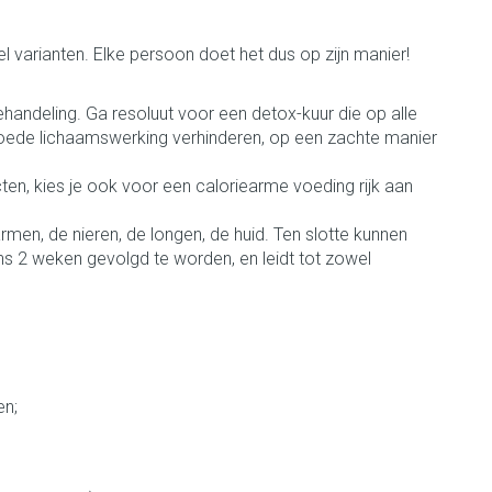
Bed
ng zon
Doorliggen - decubitis
l varianten. Elke persoon doet het dus op zijn manier!
ie
Urinewegen
Toon meer
andeling. Ga resoluut voor een detox-kuur die op alle
n goede lichaamswerking verhinderen, op een zachte manier
id, spanning
Stoppen met roken
 en intieme
 Orthopedie -
Gezichtsreiniging -
Instrumenten
en, kies je ook voor een caloriearme voeding rijk aan
che verbanden
ontschminken
rmen, de nieren, de longen, de huid. Ten slotte kunnen
 anticonceptie
Reinigingsmelk, - crème, -olie
Anti tumor middelen
ns 2 weken gevolgd te worden, en leidt tot zowel
en gel
n
Tonic - lotion
orging
Anesthesie
Micellair water
t
Specifiek voor de ogen
ie
Diverse geneesmiddelen
en;
Toon meer