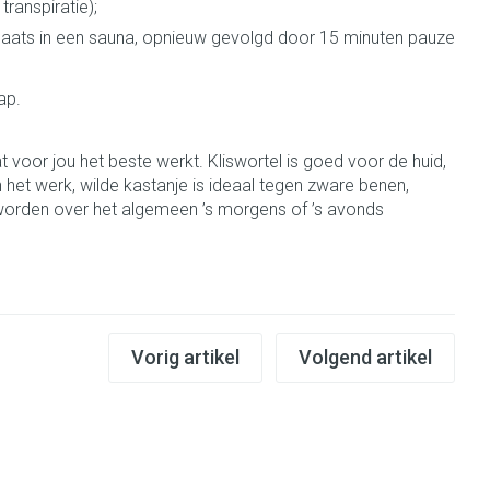
ranspiratie);
rende
Parfums en
ats in een sauna, opnieuw gevolgd door 15 minuten pauze
geurproducten
ap.
 voor jou het beste werkt. Kliswortel is goed voor de huid,
het werk, wilde kastanje is ideaal tegen zware benen,
worden over het algemeen ’s morgens of ’s avonds
CBD
Vorig artikel
Volgend artikel