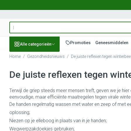
Ga naar de inhoud
Product, merk, categorie...
Promoties
Geneesmiddelen
Alle categorieën
Home
/
Gezondheidsnieuws
/
De juiste reflexen tegen winterbee
Promoties
De juiste reflexen tegen wint
Schoonheid,
Haar en Hoofd
Afslanken
Zwangerschap
Geheugen
Aromatherapie
Lenzen en brill
Insecten
Maag darm ste
verzorging en hygiëne
Toon submenu voor Schoonheid,
Kammen - ontw
Maaltijdvervang
Zwangerschapsl
Verstuiver
Lensproducten
Verzorging inse
Maagzuur
Terwijl de griep steeds meer mensen treft, geven we je hier 
Dieet, voeding en
Seksualiteit
Beschadigd haa
Eetlustremmer
Borstvoeding
Essentiële oliën
Brillen
Anti insecten
Lever, galblaas
eenvoudige, maar efficiënte maatregelen tegen virale win
vitamines
hoofdirritatie
Toon submenu voor Dieet, voed
De handen regelmatig wassen met water en zeep of met e
Platte buik
Lichaamsverzor
Complex - comb
Teken tang of p
Braken
Styling - spray &
oplossing;
Vetverbranders
Vitamines en s
Laxeermiddelen
Zwangerschap en
Zware benen
Niezen op je elleboog in plaats van in je handen;
kinderen
Verzorging
Toon submenu voor Zwangersch
Toon meer
Toon meer
Toon meer
Wegwerpzakdoekjes gebruiken;
Oligo-element
Honden
Toon meer