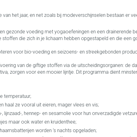
Nagelbijten
Overige diabetes producten
Zonnebank
Accessoires
doorn
Nagelversterkend
Naalden voor insulinespuiten
Voorbereidi
 van het jaar, en net zoals bij modeverschijnselen bestaan er vee
elsel
Hormonaal stelsel
Gynaecolog
Toon meer
Toon meer
Toon meer
een gezonde voeding met yogaoefeningen en een drainerende beh
ige stoffen die zich in je lichaam hebben opgestapeld en die ee
richten
Zenuwstelsel
Slapelooshe
en stress
 mannen
iten
Make-up
Sondes, baxters en
Seksualiteit
Bandages en
pteren voor bio-voeding en seizoens- en streekgebonden product
catheters
hygiene
orthopedis
ging
Make-up penselen en
oering van de giftige stoffen via de uitscheidingsorganen: de da
Sondes
Condooms en
Buik
Immuniteit
Allergie
gebruiksvoorwerpen
va, zorgen voor een mooier lijntje. Dit programma dient minste
njectie
Accessoires voor sondes
Intiem welzij
Arm
Eyeliner - oogpotlood
ging
Baxters
Intieme verz
Elleboog
Mascara
Acne
Oor
sulinepen -
ge temperatuur;
Catheters
Massage
Enkel en voe
Oogschaduw
n haal ze vooral uit eieren, mager vlees en vis;
Toon meer
Toon meer
Toon meer
Afslanken
Homeopath
n-, lijnzaad-, hennep- en sesamolie voor hun onverzadigde vetzur
sapjes maar ook water en kruidenthee;
ichaamsbatterijen worden ’s nachts opgeladen;
Mondmaskers