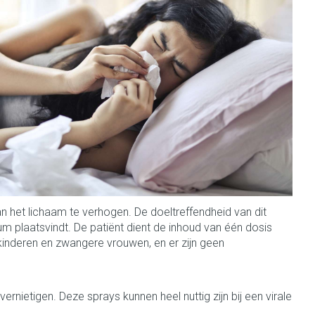
Toon meer
Diagnosetesten en
Mond en keel
stress
Vlooien en teken
meetapparatuur
Oren
Zuigtabletten
Alcoholtest
g
Oordopjes
erapie -
en -druppels
Spray - oplossing
Mond, muil of snavel
Bloeddrukmeter
s
Oorreiniging
Cholesteroltest
en
Oordruppels
Hartslagmeter
lpmiddelen
Toon meer
het lichaam te verhogen. De doeltreffendheid van dit
 plaatsvindt. De patiënt dient de inhoud van één dosis
inderen en zwangere vrouwen, en er zijn geen
herming
ning en -
Hygiëne
Ergonomie
Aambeien
s
Bad en douche
Ademhaling en zuurstof
nietigen. Deze sprays kunnen heel nuttig zijn bij een virale
e
Badkamer