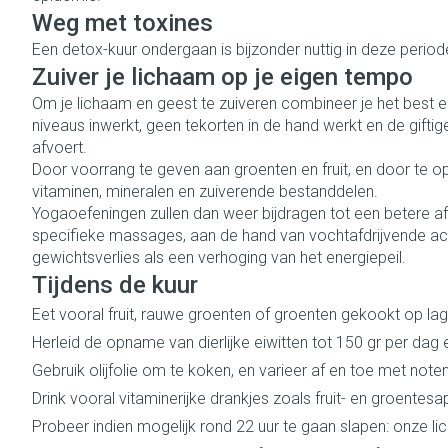
Eelt
Weg met toxines
Zuurstof
Eksteroog - lik
Een detox-kuur ondergaan is bijzonder nuttig in deze periode
Ademhalingsst
Zuiver je lichaam op je eigen tempo
Toon meer
Om je lichaam en geest te zuiveren combineer je het best 
niveaus inwerkt, geen tekorten in de hand werkt en de gift
Spieren en gew
afvoert.
Specifiek voor
Naalden en spu
Door voorrang te geven aan groenten en fruit, en door te o
vitaminen, mineralen en zuiverende bestanddelen.
Lichaamsverzor
Spuiten
Yogaoefeningen zullen dan weer bijdragen tot een betere afv
Infecties
specifieke massages, aan de hand van vochtafdrijvende acti
Deodorant
Oplossing voor i
gewichtsverlies als een verhoging van het energiepeil.
Gezichtsverzor
Naalden
Tijdens de kuur
Luizen
Naalden voor in
Eet vooral fruit, rauwe groenten of groenten gekookt op la
pennaalden
Herleid de opname van dierlijke eiwitten tot 150 gr per dag e
Toon meer
Diagnostica
Gebruik olijfolie om te koken, en varieer af en toe met note
Drink vooral vitaminerijke drankjes zoals fruit- en groente
Probeer indien mogelijk rond 22 uur te gaan slapen: onze l
Haar
Pillendozen en