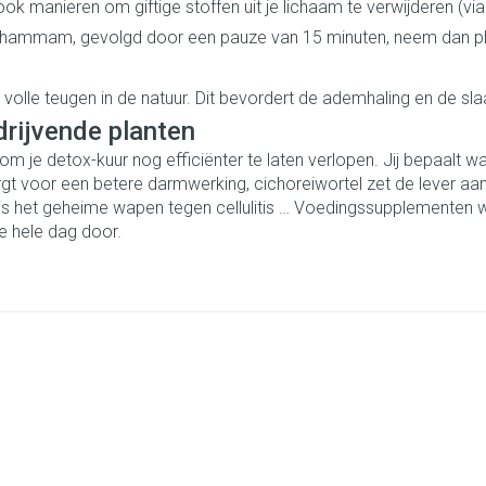
manieren om giftige stoffen uit je lichaam te verwijderen (via t
rging
Supplementen
Insectenwe
hammam, gevolgd door een pauze van 15 minuten, neem dan pla
middelen
ssen
volle teugen in de natuur. Dit bevordert de ademhaling en de sla
 geïrriteerde
drijvende planten
je detox-kuur nog efficiënter te laten verlopen. Jij bepaalt wat
gt voor een betere darmwerking, cichoreiwortel zet de lever aan 
 is het geheime wapen tegen cellulitis … Voedingssupplementen 
e hele dag door.
Zelfbruiner
Scheren