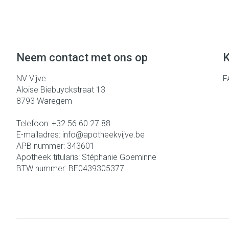
Neem contact met ons op
K
NV Vijve
F
Aloise Biebuyckstraat 13
8793
Waregem
Telefoon:
+32 56 60 27 88
E-mailadres:
info@
apotheekvijve.be
APB nummer:
343601
Apotheek titularis:
Stéphanie Goeminne
BTW nummer:
BE0439305377