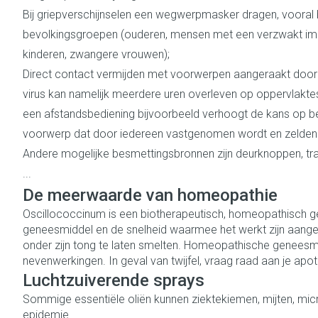
Vitaliteit 50+
Bij griepverschijnselen een wegwerpmasker dragen, vooral
Toon submenu voor Vitaliteit 5
bevolkingsgroepen (ouderen, mensen met een verzwakt i
Thuiszorg
Huid
Plantaardige ol
Nagels en hoe
Natuur geneeskunde
kinderen, zwangere vrouwen);
Mond
Toon submenu voor Natuur gen
Batterijen
Ontsmetten en 
Direct contact vermijden met voorwerpen aangeraakt door 
Thuiszorg en EHBO
Droge mond
virus kan namelijk meerdere uren overleven op oppervlaktes
Toebehoren
Schimmels
Spijsvertering
Toon submenu voor Thuiszorg 
Elektrische tan
een afstandsbediening bijvoorbeeld verhoogt de kans op be
Steriel materiaa
Koortsblaasjes -
Dieren en insecten
voorwerp dat door iedereen vastgenomen wordt en zelde
Interdentaal - fl
Toon submenu voor Dieren en i
Jeuk
Vacht, huid of 
Andere mogelijke besmettingsbronnen zijn deurknoppen, tr
Kunstgebit
Geneesmiddelen
...
Toon submenu voor Geneesmid
Toon meer
De meerwaarde van homeopathie
Oscillococcinum is een biotherapeutisch, homeopathisch g
geneesmiddel en de snelheid waarmee het werkt zijn aanget
onder zijn tong te laten smelten. Homeopathische geneesm
Voeten en ben
Aerosoltherapi
Zware benen
zuurstof
nevenwerkingen. In geval van twijfel, vraag raad aan je apot
Droge voeten, e
Tabletten
Luchtzuiverende sprays
Aerosol toestel
Sommige essentiële oliën kunnen ziektekiemen, mijten, micro
Blaren
Creme, gel en s
Aerosol access
epidemie.