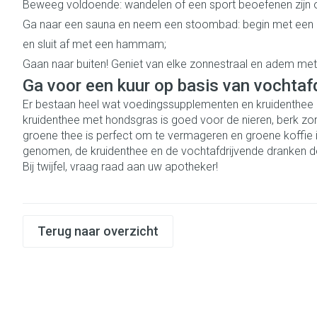
Beweeg voldoende: wandelen of een sport beoefenen zijn ook 
Gezichtsverzo
accessoires
Ga naar een sauna en neem een stoombad: begin met een 
Pigmentstoorni
en sluit af met een hammam;
Gaan naar buiten! Geniet van elke zonnestraal en adem met 
Gevoelige huid -
huid
Ga voor een kuur op basis van vochtaf
Er bestaan heel wat voedingssupplementen en kruidenthee om 
Gemengde huid
kruidenthee met hondsgras is goed voor de nieren, berk zor
Doffe huid
groene thee is perfect om te vermageren en groene koffie
genomen, de kruidenthee en de vochtafdrijvende dranken d
Toon meer
Bij twijfel, vraag raad aan uw apotheker!
Snurken
Terug naar overzicht