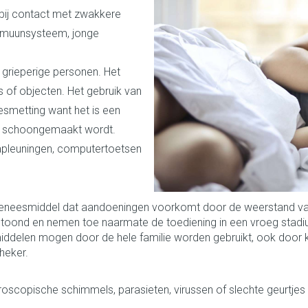
 bij contact met zwakkere
0+ categorie
mmuunsysteem, jonge
Wondzorg
Ogen
EHBO
Neus
ie
ven
Homeopathie
Spieren en gewrichten
Gemoed en 
Neus
Ogen
eeskunde categorie
desinfecteren
Vilt
Ooginfecties
Podologie
Tabletten
grieperige personen. Het
Spray
Oogspoelin
 of objecten. Het gebruik van
Handschoenen
Anti allergische en anti
Cold - Hot th
Neussprays 
Oren
Ogen
en EHBO categorie
denborstels
inflammatoire middelen
Oogdruppel
warm/koud
smetting want het is een
l
 antiviraal
Wondhelend
n schoongemaakt wordt.
os
Ontzwellende middelen
Creme - gel
Verbanddoz
nsecten categorie
Brandwonden
pluimen
Accessoires
apleuningen, computertoetsen
Glaucoom
Droge ogen
Medische hu
Toon meer
delen categorie
Toon meer
Toon meer
eneesmiddel dat aandoeningen voorkomt door de weerstand van 
oond en nemen toe naarmate de toediening in een vroeg stadium
iddelen mogen door de hele familie worden gebruikt, ook door k
en
e en
Nagels
Diabetes
Hart- en bloedvaten
Zonnebesc
Stoma
Bloedverdun
stolling
heker.
elt en kloven
Nagellak
Bloedglucosemeter
Aftersun
Stomazakje
len
scopische schimmels, parasieten, virussen of slechte geurtjes ver
pray
Kalk- en schimmelnagels
Teststrips en naalden
Lippen
Stomaplaatj
oires