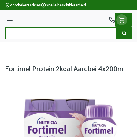
Ga naar de inhoud
Apothekersadvies
Snelle beschikbaarheid
Menu
Zoek
Product, merk, categorie...
Fortimel Protein 2kcal Aardbei 4x200ml