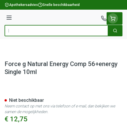
Ga naar de inhoud
Apothekersadvies
Snelle beschikbaarheid
Menu
Zoek
Product, merk, categorie...
Force g Natural Energy Comp 56+energy
Single 10ml
Force g Natural Energy Comp 
Niet beschikbaar
Neem contact op met ons via telefoon of e-mail, dan bekijken we
samen de mogelijkheden.
€ 12,75