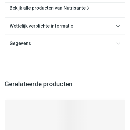
Bekijk alle producten van Nutrisante
Wettelijk verplichte informatie
Gegevens
Gerelateerde producten
Navigeren door de elementen van de carrousel is mogelijk met
Druk om carrousel over te slaan
Druk op om naar carrouselnavigatie te gaan