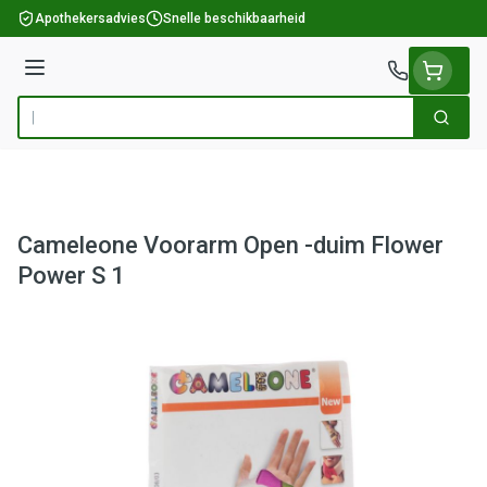
Ga naar de inhoud
Apothekersadvies
Snelle beschikbaarheid
Menu
Zoek
Product, merk, categorie...
Cameleone Voorarm Open -duim Flower
Power S 1