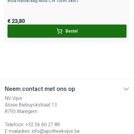
Bota Halskraag Mod C H 10cm Skin l
€ 23,80
Bestel
Neem contact met ons op
NV Vijve
Aloise Biebuyckstraat 13
8793
Waregem
Telefoon:
+32 56 60 27 88
E-mailadres:
info@
apotheekvijve.be