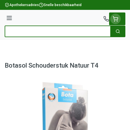
Ga naar de inhoud
Apothekersadvies
Snelle beschikbaarheid
Menu
Zoek
Product, merk, categorie...
Botasol Schouderstuk Natuur T4