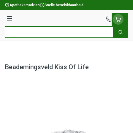
Ga naar de inhoud
Apothekersadvies
Snelle beschikbaarheid
Menu
Zoek
Product, merk, categorie...
Beademingsveld Kiss Of Life