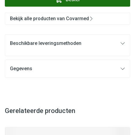
Bekijk alle producten van Covarmed
Beschikbare leveringsmethoden
Gegevens
Gerelateerde producten
Navigeren door de elementen van de carrousel is mogelijk met
Druk om carrousel over te slaan
Druk op om naar carrouselnavigatie te gaan