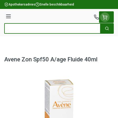
Ga naar de inhoud
Apothekersadvies
Snelle beschikbaarheid
Menu
Zoek
Product, merk, categorie...
Avene Zon Spf50 A/age Fluide 40ml