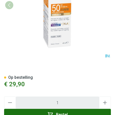
Avene Zon Spf50 A/age Fluid
Op bestelling
€ 29,90
Aantal
Bestel