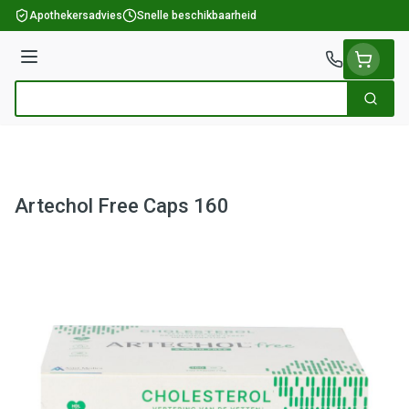
Ga naar de inhoud
Apothekersadvies
Snelle beschikbaarheid
Menu
Zoek
Product, merk, categorie...
Artechol Free Caps 160